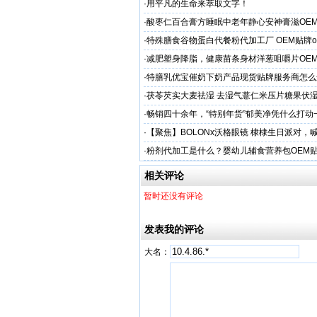
害人”
·
用平凡的生命来萃取文字！
·
酸枣仁百合膏方睡眠中老年静心安神膏滋OE
厂
·
特殊膳食谷物蛋白代餐粉代加工厂 OEM贴牌o
·
减肥塑身降脂，健康苗条身材洋葱咀嚼片OE
服务商
·
特膳乳优宝催奶下奶产品现货贴牌服务商怎么
·
茯苓芡实大麦祛湿 去湿气薏仁米压片糖果伏
·
畅销四十余年，“特别年货”郁美净凭什么打动
妈妈？
·
【聚焦】BOLONx沃格眼镜 棣棣生日派对，
啦！
·
粉剂代加工是什么？婴幼儿辅食营养包OEM
势？
相关评论
暂时还没有评论
发表我的评论
大名：