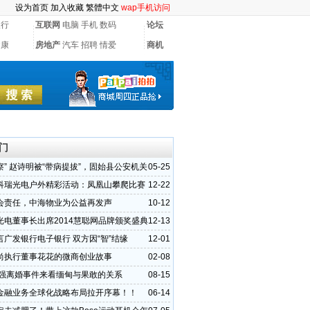
设为首页
加入收藏
繁體中文
wap手机访问
银行
互联网
电脑
手机
数码
论坛
健康
房地产
汽车
招聘
情爱
商机
门
察” 赵诗明被“带病提拔”，固始县公安机关
05-25
质疑
科瑞光电户外精彩活动：凤凰山攀爬比赛
12-22
会责任，中海物业为公益再发声
10-12
光电董事长出席2014慧聪网品牌颁奖盛典
12-13
）
言广发银行电子银行 双方因“智”结缘
12-01
尚执行董事花花的微商创业故事
02-08
强离婚事件来看缅甸与果敢的关系
08-15
金融业务全球化战略布局拉开序幕！！
06-14