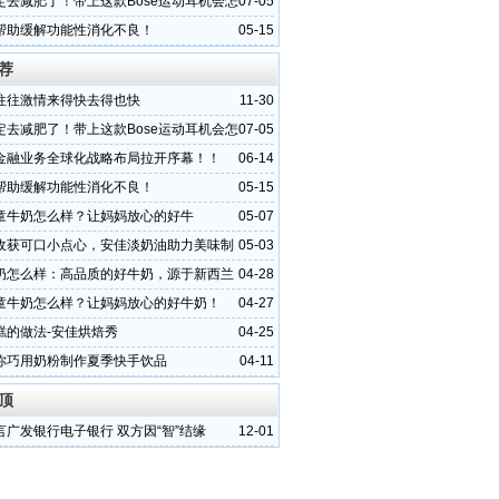
定去减肥了！带上这款Bose运动耳机会怎
07-05
帮助缓解功能性消化不良！
05-15
荐
往往激情来得快去得也快
11-30
定去减肥了！带上这款Bose运动耳机会怎
07-05
金融业务全球化战略布局拉开序幕！！
06-14
帮助缓解功能性消化不良！
05-15
童牛奶怎么样？让妈妈放心的好牛
05-07
！
收获可口小点心，安佳淡奶油助力美味制
05-03
奶怎么样：高品质的好牛奶，源于新西兰
04-28
营养！
童牛奶怎么样？让妈妈放心的好牛奶！
04-27
糕的做法-安佳烘焙秀
04-25
你巧用奶粉制作夏季快手饮品
04-11
顶
言广发银行电子银行 双方因“智”结缘
12-01