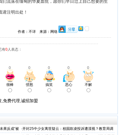
我们流落在缅甸的华夏血统，愿你们早日过上自己想要的生
载请注明出处！
作者：不详 来源：网络
已有
0
人表态：
0
0
0
0
0
很棒
愤怒
搞笑
恶心
不解
,免费代理,诚招加盟
。
未果反成“被
·
开封25中少女离世疑云：校园欺凌投诉遭漠视？教育局调