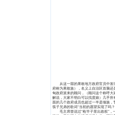
从这一屇的果敢地方政府官员中发现
府称为果敢族），名义上自治区首脑还
甸政府派来的顾问，（顾问这个称呼大
解说，大家不明白可以找度娘）几乎所
面的几个政府成员也超过一半是缅族，
筷子兄弟的歌词“当初的愿望实现了吗？
毛主席曾说过“枪竿子里出政权”，一