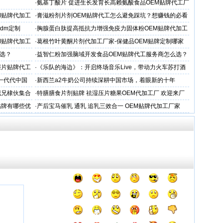
查引家属强烈质疑
·
氨基丁酸片 促进生长发育长高赖氨酸食品OEM贴牌代工厂
家
M贴牌代加工
·
膏滋粉剂片剂OEM贴牌代工怎么避免踩坑？想赚钱的必看
dm定制
·
胸腺蛋白肽提高抵抗力增强免疫力固体粉OEM贴牌代加工
服务商
M贴牌代加工
·
葛根竹叶黄酮片剂代加工厂家-保健品OEM贴牌定制哪家
专业
选？
·
益智仁粉加强脑域开发食品OEM贴牌代工服务商怎么选？
湿片贴牌代工
·
《乐队的海边》：开启终场音乐Live，带动力火车苏打酒
穿越丛林
一代代中国
·
新西兰a2牛奶公司持续深耕中国市场，着眼新的十年
喊兄棣伙集合
·
特膳膳食片剂贴牌 祛湿压片糖果OEM代加工厂 欢迎来厂
考察
贴牌有哪些优
·
产后宝马催乳 通乳 追乳三效合一 OEM贴牌代加工厂家