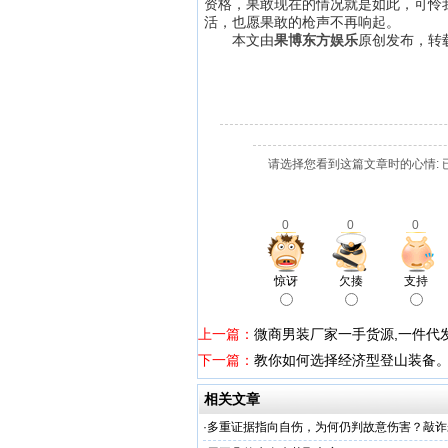
资格，果敢现在的情况就是如此，可怜
活，也愿果敢的枪声不再响起。
本文由
果博东方娱乐
原创发布，转
请选择您看到这篇文章时的心情: 
0
0
0
惊讶
欠揍
支持
上一篇：
微商男装厂家一手货源,一件代发
下一篇：
教你如何选择经济型登山装备
相关文章
·
多重证据指向自伤，为何仍判故意伤害？敲诈