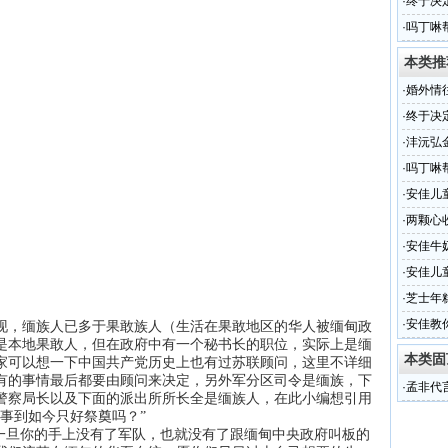
·
终于决
样？
·
吗丁啉
本类推
·
婚外情
·
终于决
样？
·
沣沅弘
·
吗丁啉
·
安佳儿
奶！！
·
两颗心
造！
·
安佳牛
的本真
·
安佳儿
·
芝士年
·
安佳教
，缅族人已多于果敢族人（生活在果敢地区的华人被缅甸政
是本地果敢人，但在政府中有一个秘书长的职位，实际上是缅
本类固
家可以想一下中国共产党历史上也有过苏联顾问，这里不详细
有的事情最后都要由顾问来决定，另外军分区司令是缅族，下
·
孟非代
警察局长以及下面的派出所所长全是缅族人，在此小编想引用
事到如今只好祭奠吗？”
旦你的手上没有了军队，也就没有了跟缅甸中央政府叫板的