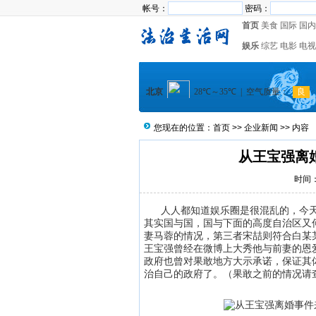
帐号：
密码：
首页
美食
国际
国内
娱乐
综艺
电影
电视
您现在的位置：
首页
>>
企业新闻
>> 内容
从王宝强离
时间：2
人人都知道娱乐圈是很混乱的，今天
其实国与国，国与下面的高度自治区又
妻马蓉的情况，第三者宋喆则符合白某
王宝强曾经在微博上大秀他与前妻的恩
政府也曾对果敢地方大示承诺，保证其
治自己的政府了。（果敢之前的情况请