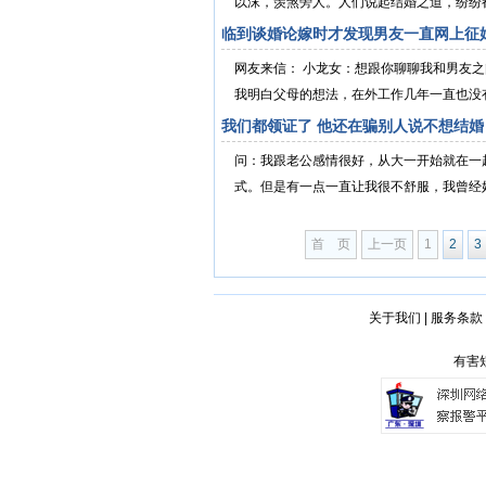
以沫，羡煞旁人。人们说起结婚之道，纷纷都
临到谈婚论嫁时才发现男友一直网上征
网友来信： 小龙女：想跟你聊聊我和男友
我明白父母的想法，在外工作几年一直也没有
我们都领证了 他还在骗别人说不想结婚
问：我跟老公感情很好，从大一开始就在一
式。但是有一点一直让我很不舒服，我曾经好
首 页
上一页
1
2
3
关于我们
|
服务条款
有害短