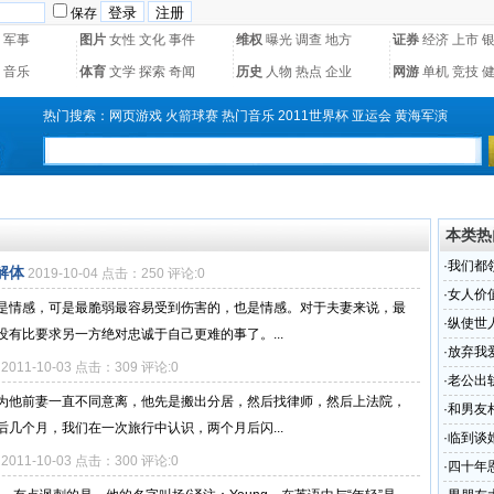
保存
军事
图片
女性
文化
事件
维权
曝光
调查
地方
证券
经济
上市
音乐
体育
文学
探索
奇闻
历史
人物
热点
企业
网游
单机
竞技
热门搜索：
网页游戏
火箭球赛
热门音乐
2011世界杯
亚运会
黄海军演
本类热
·
我们都
解体
2019-10-04 点击：250 评论:0
·
女人价
是情感，可是最脆弱最容易受到伤害的，也是情感。对于夫妻来说，最
·
纵使世
有比要求另一方绝对忠诚于自己更难的事了。...
·
放弃我
2011-10-03 点击：309 评论:0
·
老公出
为他前妻一直不同意离，他先是搬出分居，然后找律师，然后上法院，
·
和男友
几个月，我们在一次旅行中认识，两个月后闪...
·
临到谈
2011-10-03 点击：300 评论:0
·
四十年