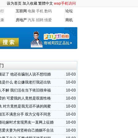
设为首页
加入收藏
繁體中文
wap手机访问
银行
互联网
电脑
手机
数码
论坛
健康
房地产
汽车
招聘
情爱
商机
门
领证了 他还在骗别人说不想结婚
10-03
值是什么 老公嫌我老打我还出轨
10-03
人不解 我们活在当下依旧很幸福
10-03
爱的 可爱我的人竟然是双面性格
10-03
轨 对方竟然是我无话不谈的闺蜜
10-03
相互不满意分手 双方父母不同意
10-03
婚论嫁时才发现男友一直网上征婚
10-03
恩爱夫妻为何坚称自己婚姻不合法
10-03