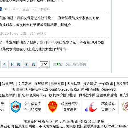
会拿这对恩爱夫妻作为榜样，称此才为...
婚
2011-10-03 点击：290 评论:0
之间的问题：我的父母思想比较传统，一直希望我能找个家乡的对象。
找对象，每次过年过节亲戚安排相亲，我都婉...
2011-10-03 点击：314 评论:0
起，毕业后跟他回了他家。我们今年5月已经拿了证，筹备着10月办仪
几次发现他在QQ上跟其他的女生打情骂俏...
4
下一页
末 页
共
37
条记录 10条/每页
|
法律声明
|
文章发布
|
在线留言
|
法律支援
|
人员认证
|
投诉建议
|
合作联盟
|
版权所
法 治 生 活 网(
www.kx2s.com
) © 2026 版权所有 All Rights Reserved.
信息举报 | 阳光·绿色网络工程 | 版权保护投诉指引 | 网络法制和道德教育基地 | 西
南通新闻网 版 权 所 有 ，未 经 书 面 授 权 禁 止 使 用
商业咨询
信息来自网络，不代表本站观点，如有版权问题联系客服！QQ:501734467