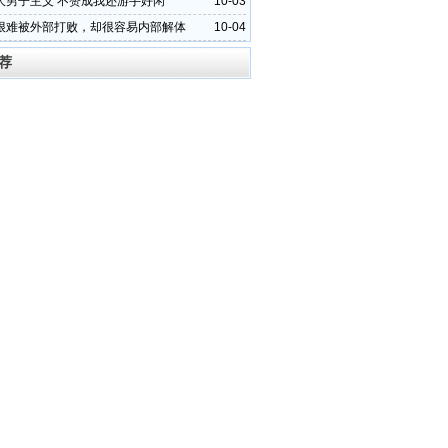
大男子主义 不赞成我还游手好闲
10-03
很难被外部打败，却很容易内部解体
10-04
荐