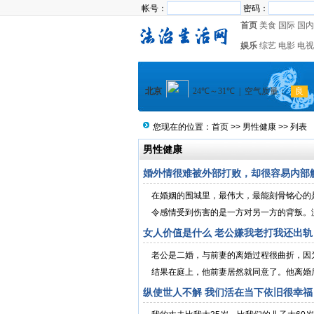
帐号：
密码：
首页
美食
国际
国内
娱乐
综艺
电影
电视
您现在的位置：
首页
>>
男性健康
>> 列表
男性健康
婚外情很难被外部打败，却很容易内部
在婚姻的围城里，最伟大，最能刻骨铭心的
令感情受到伤害的是一方对另一方的背叛。没
女人价值是什么 老公嫌我老打我还出轨
老公是二婚，与前妻的离婚过程很曲折，因
结果在庭上，他前妻居然就同意了。他离婚后
纵使世人不解 我们活在当下依旧很幸福