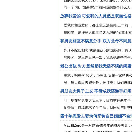
我的丈夫比我大35岁，比我们的儿子大60岁
同一个词)。如果你5年前问我想嫁个什么人，
放弃我爱的 可爱我的人竟然是双面性格
爱我的和我爱的，都让我无法信赖 五年前
校园里，是许多人眼里当之无愧的“金童玉女”
和男友相互不满意分手 双方父母不同意
外形不配却相恋 我是先认识周城妈妈，再认
的顾客，隔三差五见一次，我给她讲些养生、
老公出轨 对方竟然是我无话不谈的闺蜜
主笔：明在何 倾诉：小鱼儿 我在一家销
员，每天都出去跑业务，拉订单！我们彼此认
男朋友大男子主义 不赞成我还游手好闲
问：现在的男友大我三岁，目前交往两年半
见钟情，持续追求了半年后，我同意与他交往
四十年恩爱夫妻为何坚称自己婚姻不合
May和Zero是一对结婚40多年的恩爱