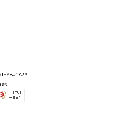
有
|
本站wap手机访问
安通管局