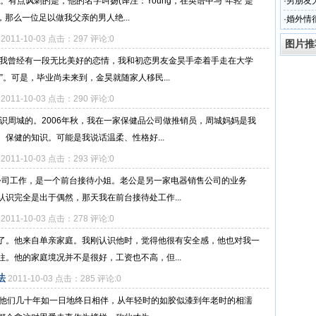
。有点讽刺的是，他的名字叫扬(译注：Young，在英语中与“年轻”是
·
男朋友
那么一位足以做我父亲的男人绝...
·
婚外情
2011-10-03 点击：297 评论:0
图片推
，我曾经有一段无比美好的恋情，我和初恋男友金昊手牵着手走在大学
。可是，毕业尚未来到，金昊就随家人移民...
2011-10-03 点击：290 评论:0
识周城的。2006年秋，我在一家保健品公司做推销员，周城妈妈是我
保健的知识。可能是我说话温柔、性格好...
2011-10-03 点击：293 评论:0
售公司工作，是一个前台接待小姐。老公是另一家电器销售公司的业务
识完全是出于偶然，那天我在前台接待处工作...
2011-10-03 点击：278 评论:0
了。他来自单亲家庭。我刚认识他时，觉得他很有安全感，他也对我一
。他的家庭境况并不是很好，工资也不高，但...
法
2011-10-03 点击：285 评论:0
夫妻，他们几十年如一日地终日相伴，从年轻时的如胶似漆到年老时的相濡