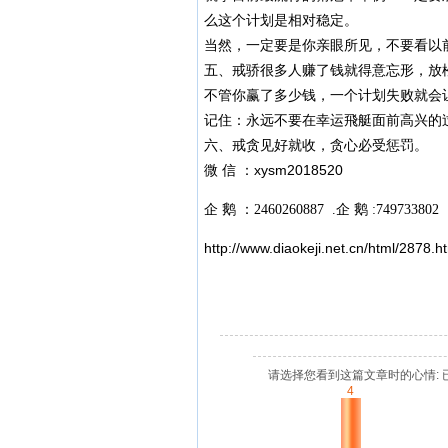
么这个计划是相对稳定。
当然，一定要是你亲眼所见，不要看以
五、戒骄很多人赚了钱就得意忘形，放
不管你赢了多少钱，一个计划失败就会
记住：永远不要在幸运飛艇面前高兴的
六、戒贪见好就收，贪心必受惩罚。
微 信 ：xysm2018520
企 鹅 ：2460260887 .企 鹅 :749733802
http://www.diaokeji.net.cn/html/2878.h
请选择您看到这篇文章时的心情: 
4