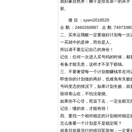
就好象自然界：狮子是排名第一的杀手
获。
微 信 ：xysm2018520
企 鹅 ：2460260887 .企 鹅 :7497338
二、买幸运飛艇一定要做好计划每一次
一买就中的是神，而你是人。
所以请不要忘记自己的身份！
记住：任何一次进入买号码的时候，都
有备才能无患，这样才不至于赔钱。
三、不要奢望每一个计划都赚钱常在河
即使你的计划做的再好，也难免有失败
号码变态的情况下，如果计划失败，就
留得青山在，不怕没柴烧。
如果你不心甘，死追下去，一定会赔完
记住：懂的舍，才能有得！
四、要找一个相对稳定的计划相对稳定
怎么衡量一个计划是不是稳定呢？
就拿目前最流行的猜冠军举例：一定要观