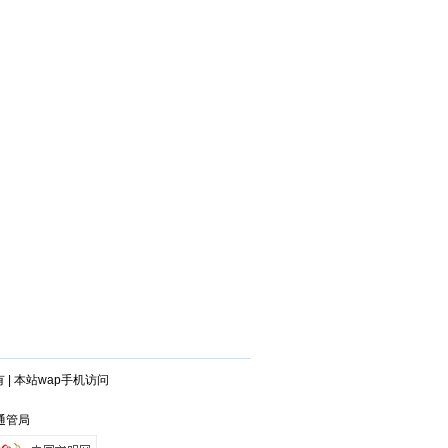
有
|
本站wap手机访问
安通管局