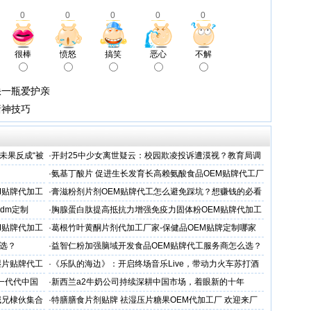
0
0
0
0
0
很棒
愤怒
搞笑
恶心
不解
缺一瓶爱护亲
赌神技巧
未果反成“被
·
开封25中少女离世疑云：校园欺凌投诉遭漠视？教育局调
查引家属强烈质疑
·
氨基丁酸片 促进生长发育长高赖氨酸食品OEM贴牌代工厂
家
M贴牌代加工
·
膏滋粉剂片剂OEM贴牌代工怎么避免踩坑？想赚钱的必看
dm定制
·
胸腺蛋白肽提高抵抗力增强免疫力固体粉OEM贴牌代加工
服务商
M贴牌代加工
·
葛根竹叶黄酮片剂代加工厂家-保健品OEM贴牌定制哪家
专业
选？
·
益智仁粉加强脑域开发食品OEM贴牌代工服务商怎么选？
湿片贴牌代工
·
《乐队的海边》：开启终场音乐Live，带动力火车苏打酒
穿越丛林
一代代中国
·
新西兰a2牛奶公司持续深耕中国市场，着眼新的十年
喊兄棣伙集合
·
特膳膳食片剂贴牌 祛湿压片糖果OEM代加工厂 欢迎来厂