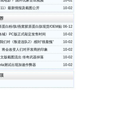
游戏电影？ 国外玩家尝试视频
10-02
2011》最新情报及截图公开
10-02
荐
蛋白粉/肽/燕窝胶原蛋白肽现货/OEM贴
06-12
首选华源晨泰
洛城》PC版正式敲定发售时间
10-02
：我们对《叛逆连队2》感到“很羞愧”
10-02
》将会改变人们对开发商的印象
10-02
中文版截图流出 传奇武器掉落
10-02
eta测试出现加速作弊器
10-02
顶