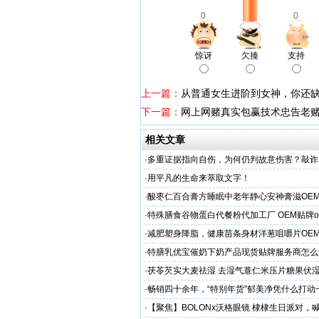
0
0
惊讶
欠揍
支持
上一篇：
从普通女生进阶到女神，你还
下一篇：
网上网赌真实包赢技术忠告老
相关文章
·
多重证据指向自伤，为何仍判故意伤害？敲诈
害人”
·
用平凡的生命来萃取文字！
·
酸枣仁百合膏方睡眠中老年静心安神膏滋OE
厂
·
特殊膳食谷物蛋白代餐粉代加工厂 OEM贴牌o
·
减肥塑身降脂，健康苗条身材洋葱咀嚼片OE
服务商
·
特膳乳优宝催奶下奶产品现货贴牌服务商怎么
·
茯苓芡实大麦祛湿 去湿气薏仁米压片糖果伏
·
畅销四十余年，“特别年货”郁美净凭什么打动
妈妈？
·
【聚焦】BOLONx沃格眼镜 棣棣生日派对，