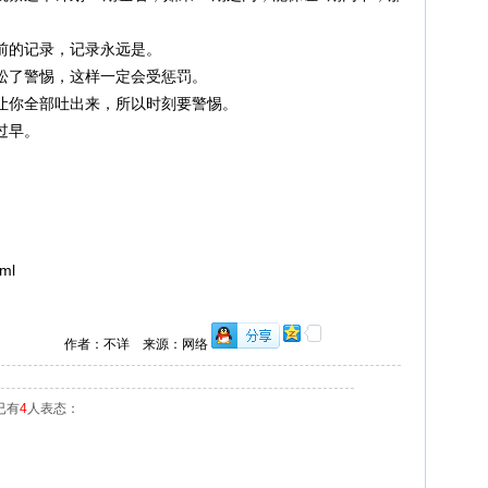
前的记录，记录永远是。
松了警惕，这样一定会受惩罚。
让你全部吐出来，所以时刻要警惕。
过早。
tml
作者：不详 来源：网络
已有
4
人表态：