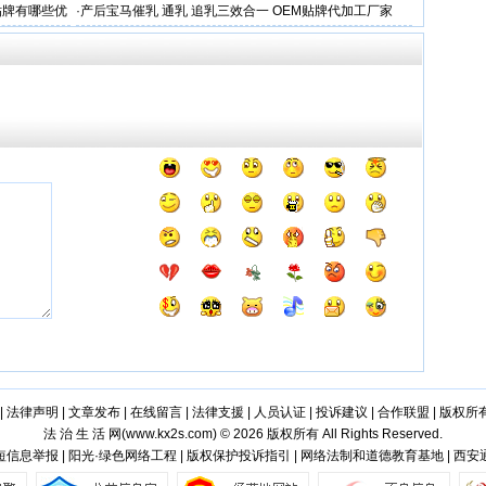
考察
贴牌有哪些优
·
产后宝马催乳 通乳 追乳三效合一 OEM贴牌代加工厂家
|
法律声明
|
文章发布
|
在线留言
|
法律支援
|
人员认证
|
投诉建议
|
合作联盟
|
版权所
法 治 生 活 网(
www.kx2s.com
) © 2026 版权所有 All Rights Reserved.
信息举报 | 阳光·绿色网络工程 | 版权保护投诉指引 | 网络法制和道德教育基地 | 西