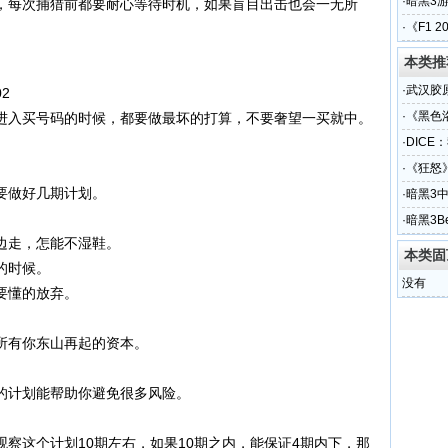
·
暗黑3
，每次捕猎前都要耐心等待时机，如果盲目出击也会一无所
·
《F1 
本类推
·
武汉胶原
02
牌代加
·
《黑色
进入买号码的时候，都要做最坏的打算，不要奢望一买就中。
·
DICE
·
《狂怒
要做好几期计划。
·
暗黑3
·
暗黑3B
边走，怎能不湿鞋。
本类固
的时候。
没有
要懂的放弃。
所有你东山再起的资本。
的计划能帮助你避免很多风险。
察这个计划10期左右，如果10期之内，能保证4期内下，那