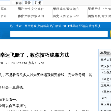
保存
军事
图片
女性
文化
事件
维权
曝光
调查
地方
证券
经济
上市
音乐
体育
文学
探索
奇闻
历史
人物
热点
企业
网游
单机
竞技
热门搜索：
网页游戏
火箭球赛
热门音乐
2011世界杯
亚运会
黄海军演
本类热
幸运飞艇了，教你技巧稳赢方法
·
奉劝大
19/11/24 22:47:51 点击：
1758
·
武汉胶原
牌代加
·
《生化
机，不是看号很多人以为买幸运飛艇要赚钱，完全靠号码，其
·
《狂怒
·
正规网
号码会一直赚钱。
实体现
·
《黑色
·
DICE
而不是看号。
·
网上网
全可以自己掌握的。