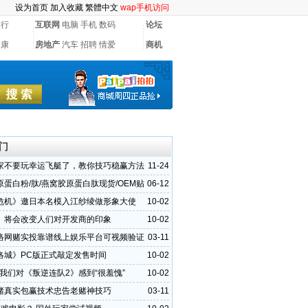
设为首页
加入收藏
繁體中文
wap手机访问
银行
互联网
电脑
手机
数码
论坛
健康
房地产
汽车
招聘
情爱
商机
门
家不要玩幸运飞艇了，教你技巧稳赢方法
11-24
蛋白粉/肽/燕窝胶原蛋白肽现货/OEM贴
06-12
首选华源晨泰
危机》邀日本名模入江纱绫做形象大使
10-02
》将会改变人们对开发商的印象
10-02
络网赌实投靠谱线上娱乐平台可视频验证
03-11
场
洛城》PC版正式敲定发售时间
10-02
：我们对《叛逆连队2》感到“很羞愧”
10-02
赌真实包赢技术忠告老赌神技巧
03-11