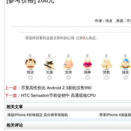
[参考价格] 268元
作者：佚名 来源：不
请选择您看到这篇文章时的心情: 已有
0
人表态：
0
0
0
0
0
0
惊讶
欠揍
支持
很棒
愤怒
搞笑
上一篇：
尽显高性价比 Android 2.3新机仅售990
下一篇：
HTC Sensation节前促销中 高通双核CPU
相关文章
·
港版iPhone 4价格稳定 高分辨率智能机
·
苹果iPhone 4港
相关评论