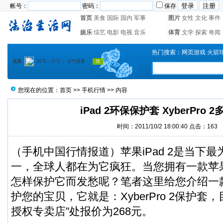
帐号：
密码：
保存
首页
美食
国际
国内
军事
图片
女性
文化
事件
娱乐
综艺
电影
电视
音乐
体育
文学
探索
奇闻
热门搜索：
网页游戏
火箭
您现在的位置：
首页
>>
手机行情
>> 内容
iPad 2环保保护套 XyberPro 
时间：2011/10/2 18:00:40 点击：
163
（手机中国行情报道）苹果iPad 2是当下
一，全球人都在为它疯狂。当您拥有一款苹果i
怎样保护它而发愁呢？笔者这里给您介绍一款i
护您的宝贝，它就是：XyberPro 2保护套，目
授权专卖店”处报价为268元。