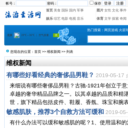
帐号：
密码：
保存
首页
美食
国际
国内
军事
图片
女性
文化
事件
娱乐
综艺
电影
电视
音乐
体育
文学
探索
奇闻
热门搜索：
网页游戏
火箭
您现在的位置：
首页
>>
维权新闻
>> 列表
维权新闻
有哪些好看经典的奢侈品男鞋？
2019-05-1
来细说有哪些奢侈品男鞋？古驰-1921年创立于
卓越的奢华精品品牌之一。以其卓越的品质和精
世，旗下精品包括皮件、鞋履、香氛、珠宝和腕表Giv
敏感肌肤，推荐3个自救方法可缓和
2019-0
有什么办法可以缓和敏感肌的呢？1、使用温和的