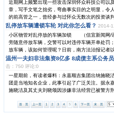
近期网上频繁出现一些攻击深圳怀众科技公司以
章，写手文笔之拙劣，弯曲事实目的之明显，令
的前高管之一，曾经参与过怀众无数次的投资谈判及
乱停放车辆遭锁车轮 对此你怎么看？
2014-
小区物管对乱停放的车辆加锁 （信宜新闻网/
旁随意停放车辆，交警可以对违停车辆开单处罚
放车辆，该如何管理呢？日前，南方法治报记者以广
温州一夫妇非法集资8亿多 8成债主系公务
击：750 评论:0
一星期前，有读者爆料：永嘉顺吉集团出纳施晓洁
团是当地知名企业，此事引起了广泛关注。据永
施晓洁及其丈夫刘晓颂因涉嫌非法经营已被警方刑拘
首 页
上一页
1
2
3
4
5
6
下一页
末 页