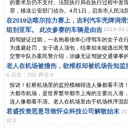
的要求后仍不支付。法院执行局在执行过程中发
罪，移送公安部门侦办。4月1日，启东市人民法院对
在2019达喀尔拉力赛上，吉利汽车壳牌润滑油
组别亚军。 此次参赛的车辆是由吉
2019-03
因驾驶证过期，一名抱着侥幸心理驾车的女子在
为逃避处罚，女子请人顶包，结果却未能逃出民
交警中队办案民警介绍，涉嫌无证驾驶交通肇事的违
老人在机场被撞伤，欲维权却被机场告知监
6 点击：202 评论:0
惊讶！虹桥机场里的监控模糊得连人像都看不清
大都市机场，是世界繁华都市上海的主要出入港
连人像都看不清。老人在机场里由于机场秩序混乱被
君盛投资恶意导致怀众科技公司解散始末
20
论:0